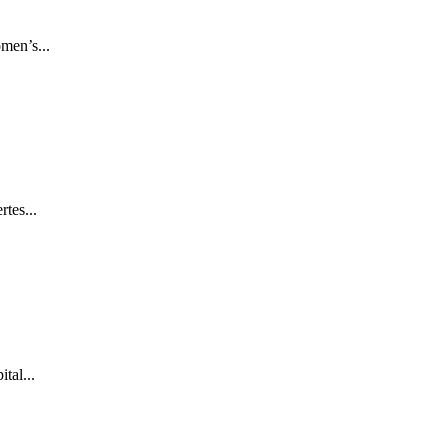
men’s...
tes...
tal...